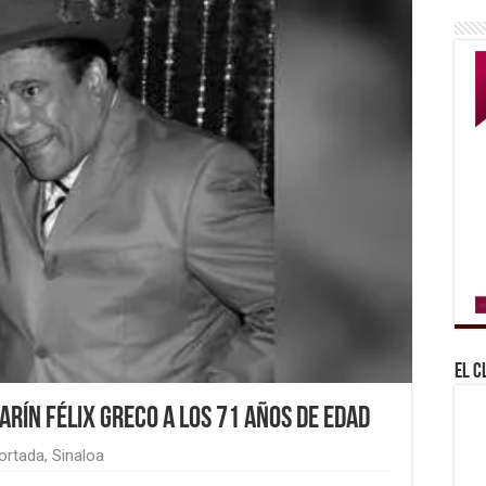
El C
arín Félix Greco a los 71 años de edad
ortada
,
Sinaloa