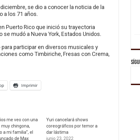
iciembre, se dio a conocer la noticia de la
o a los 71 años.
n Puerto Rico que inició su trayectoria
do se mudó a Nueva York, Estados Unidos.
o para participar en diversos musicales y
paciones como Timbiriche, Fresas con Crema,
Sígu
pp
Imprimir
ños me veo con una
Yuri cancelará shows
 muy chingona,
coreográficos por temor a
a mi familia”, el
dar lástima
uncado de Max
junio 23, 2022