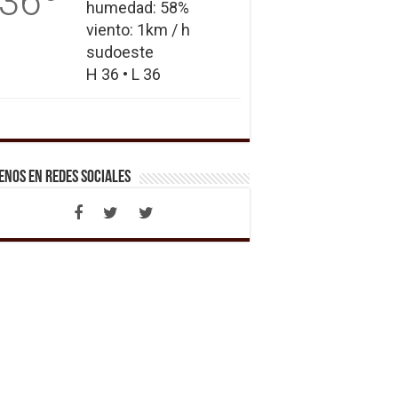
36
humedad: 58%
viento: 1km / h
sudoeste
H 36 • L 36
enos en Redes Sociales