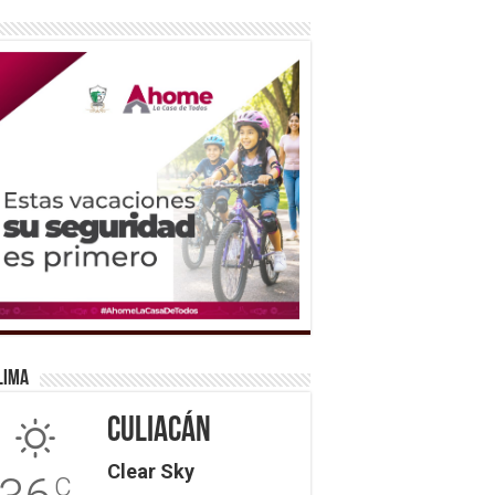
lima
Culiacán
Clear Sky
C