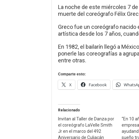
La noche de este miércoles 7 de d
muerte del coreógrafo Félix Grec
Greco fue un coreógrafo nacido e
artística desde los 7 años, cuan
En 1982, el bailarín llegó a Méxic
ponerle las coreografías a agru
entre otras.
Comparte esto:
X
Facebook
WhatsA
Relacionado
Invitan al Taller de Danza por
“En 10 a
el coreógrafo LaVelle Smith
empresa
Jr en el marco del 492
ayudando 
Aniversario de Culiacán
sueño tr