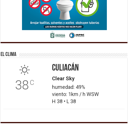
El Clima
Culiacán
Clear Sky
38
C
humedad: 49%
viento: 1km / h WSW
H 38 • L 38