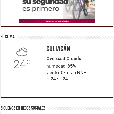
El Clima
Culiacán
Overcast Clouds
24
C
humedad: 85%
viento: 0km / h NNE
H 24 • L 24
Síguenos en Redes Sociales