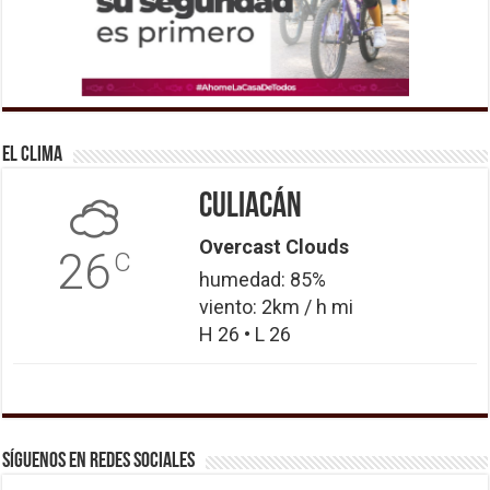
El Clima
Culiacán
Overcast Clouds
26
C
humedad: 85%
viento: 2km / h mi
H 26 • L 26
Síguenos en Redes Sociales