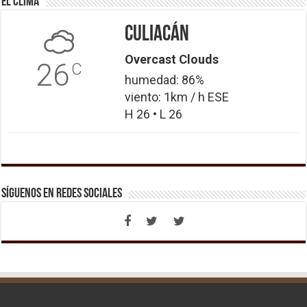
El Clima
Culiacán
Overcast Clouds
26
C
humedad: 86%
viento: 1km / h ESE
H 26 • L 26
Síguenos en Redes Sociales