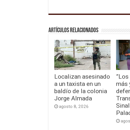
Artículos relacionados
Localizan asesinado
”Los
a un taxista en un
más 
baldío de la colonia
defen
Jorge Almada
Tran
Sinal
agosto 8, 2026
Pala
agos