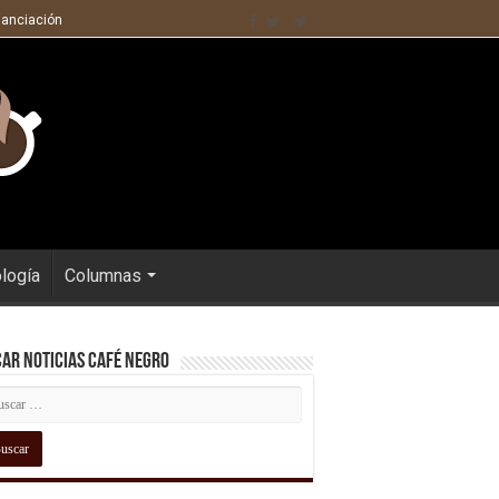
nanciación
ología
Columnas
ar Noticias Café Negro