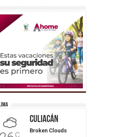
lima
Culiacán
Broken Clouds
C