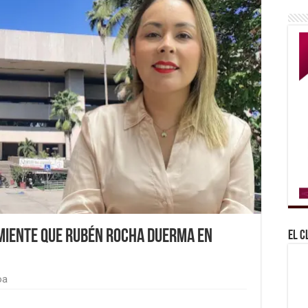
miente que Rubén Rocha duerma en
El C
oa