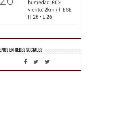
26
humedad: 86%
viento: 2km / h ESE
H 26 • L 26
enos en Redes Sociales