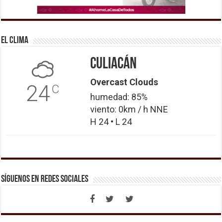
El Clima
Culiacán
Overcast Clouds
24
C
humedad: 85%
viento: 0km / h NNE
H 24 • L 24
Síguenos en Redes Sociales