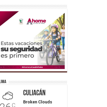
lima
Culiacán
Broken Clouds
C