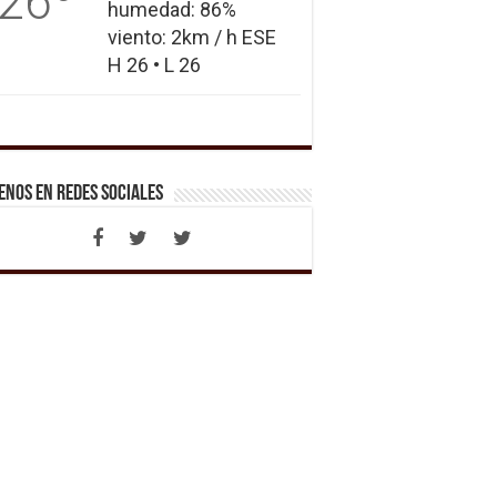
26
humedad: 86%
viento: 2km / h ESE
H 26 • L 26
enos en Redes Sociales