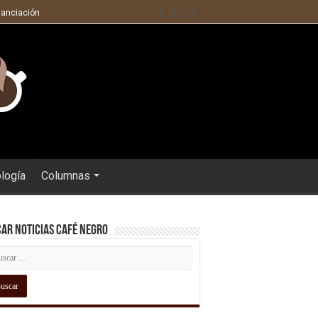
nanciación
ología
Columnas
ar Noticias Café Negro