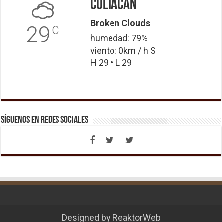
Culiacán
Broken Clouds
29
C
humedad: 79%
viento: 0km / h S
H 29 • L 29
Síguenos en Redes Sociales
Designed by
ReaktorWeb