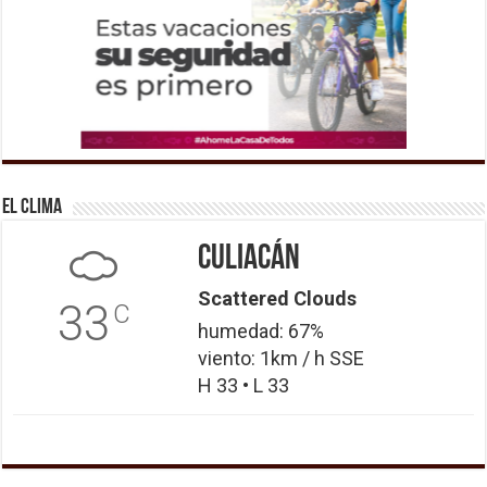
El Clima
Culiacán
Scattered Clouds
33
C
humedad: 67%
viento: 1km / h SSE
H 33 • L 33