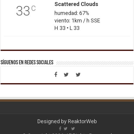
Scattered Clouds
33
C
humedad: 67%
viento: 1km / h SSE
H 33 • L 33
Síguenos en Redes Sociales
Designed by
ReaktorWeb