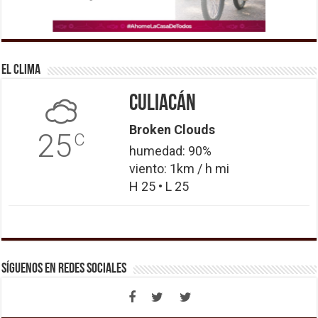
El Clima
Culiacán
Broken Clouds
25
C
humedad: 90%
viento: 1km / h mi
H 25 • L 25
Síguenos en Redes Sociales