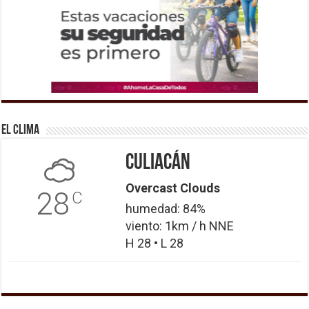
El Clima
Culiacán
Overcast Clouds
28
C
humedad: 84%
viento: 1km / h NNE
H 28 • L 28