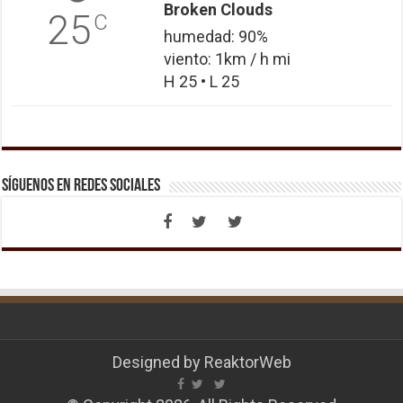
Broken Clouds
25
C
humedad: 90%
viento: 1km / h mi
H 25 • L 25
Síguenos en Redes Sociales
Designed by
ReaktorWeb