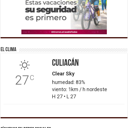
El Clima
Culiacán
Clear Sky
27
C
humedad: 83%
viento: 1km / h nordeste
H 27 • L 27