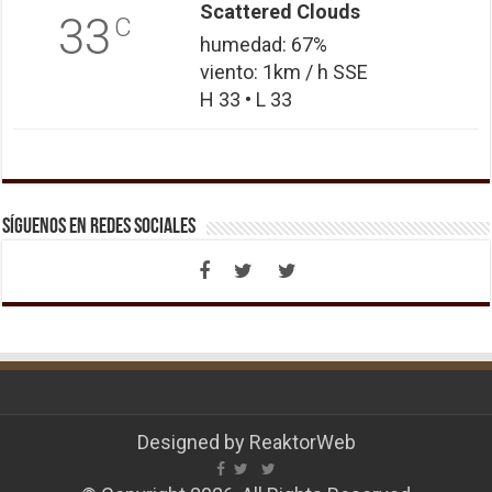
Scattered Clouds
33
C
humedad: 67%
viento: 1km / h SSE
H 33 • L 33
Síguenos en Redes Sociales
Designed by
ReaktorWeb