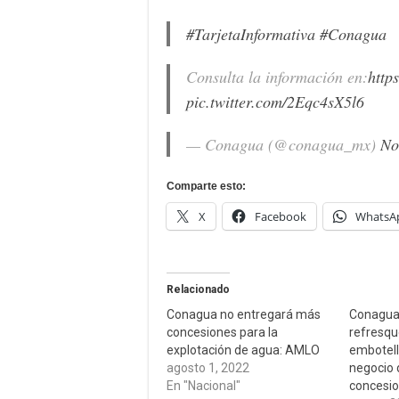
#TarjetaInformativa
#Conagua
Consulta la información en:
http
pic.twitter.com/2Eqc4sX5l6
— Conagua (@conagua_mx)
No
Comparte esto:
X
Facebook
WhatsA
Relacionado
Conagua no entregará más
Conagua
concesiones para la
refresque
explotación de agua: AMLO
embotell
agosto 1, 2022
negocio 
En "Nacional"
concesio