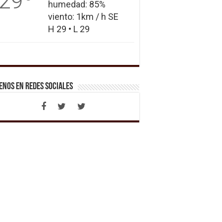
29
humedad: 85%
viento: 1km / h SE
H 29 • L 29
enos en Redes Sociales