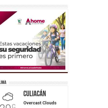
lima
Culiacán
Overcast Clouds
C