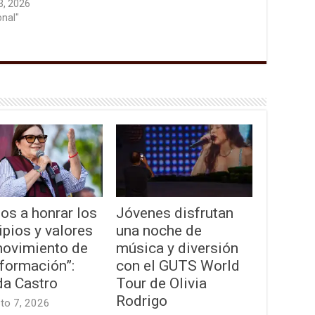
3, 2026
onal"
os a honrar los
Jóvenes disfrutan
ipios y valores
una noche de
movimiento de
música y diversión
formación”:
con el GUTS World
da Castro
Tour de Olivia
Rodrigo
to 7, 2026