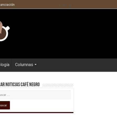
nanciación
ología
Columnas
ar Noticias Café Negro