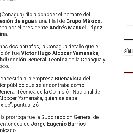
(Conagua) dio a conocer el nombre del
esión de agua
a una filial de
Grupo México
,
ana por el presidente
Andrés Manuel López
ina.
nas dos párrafos, la Conagua detalló que el
Sígu
cción fue
Víctor Hugo Alcocer Yamanaka
,
bdirección General Técnica
de la Conagua y
ico.
a concesión a la empresa
Buenavista del
idor público que se encontraba como
eneral Técnica de la Comisión Nacional del
Alcocer Yamanaka, quien se sabe
ico”, puntualizó.
 la prórroga fue la Subdirección General de
o entonces de
Jorge Eugenio Barrios
nicado.