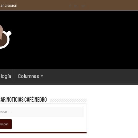
nanciación
ología
Columnas
ar Noticias Café Negro