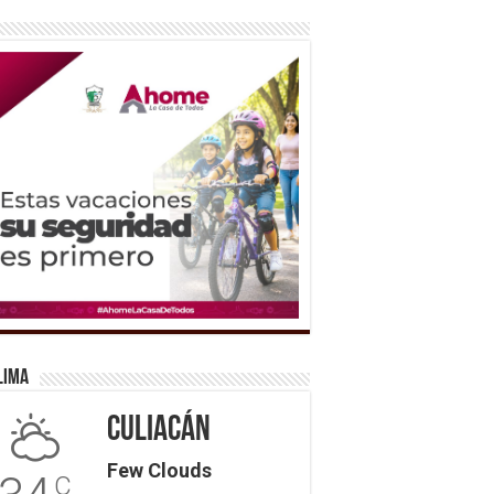
lima
Culiacán
Few Clouds
C