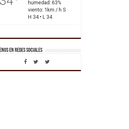
34
humedad: 63%
viento: 1km / h S
H 34 • L 34
enos en Redes Sociales