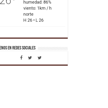
26
humedad: 86%
viento: 1km / h
norte
H 26 • L 26
enos en Redes Sociales