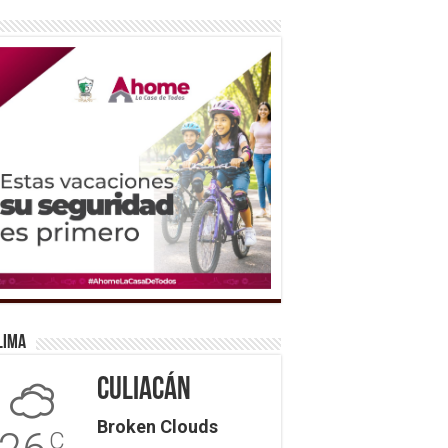
lima
Culiacán
Broken Clouds
C