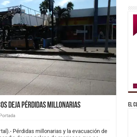
cos deja pérdidas millonarias
El C
Portada
tal).- Pérdidas millonarias y la evacuación de