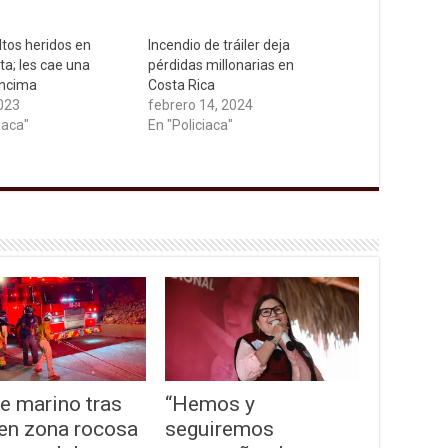
ltos heridos en
Incendio de tráiler deja
ta; les cae una
pérdidas millonarias en
encima
Costa Rica
2023
febrero 14, 2024
iaca"
En "Policiaca"
e marino tras
“Hemos y
 en zona rocosa
seguiremos