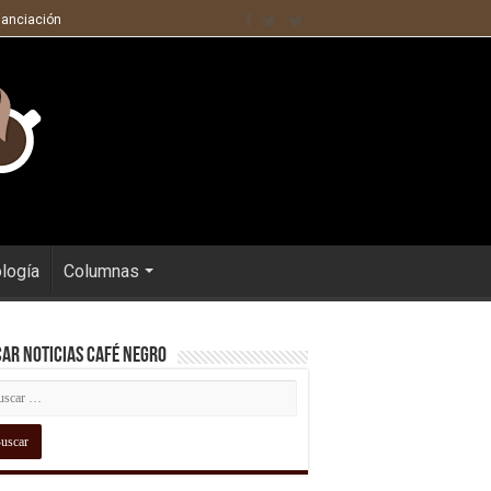
nanciación
ología
Columnas
ar Noticias Café Negro