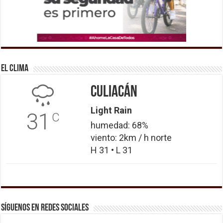
El Clima
Culiacán
Light Rain
31
C
humedad: 68%
viento: 2km / h norte
H 31 • L 31
Síguenos en Redes Sociales