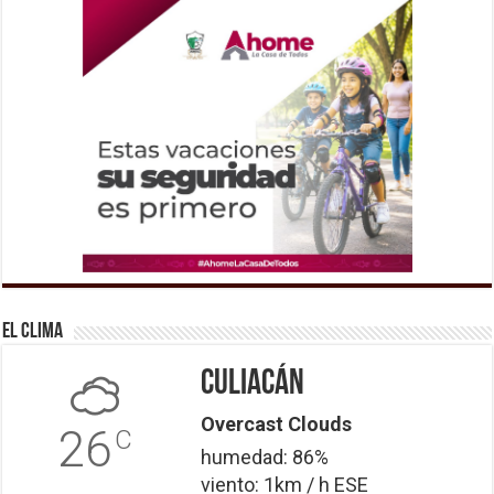
El Clima
Culiacán
Overcast Clouds
26
C
humedad: 86%
viento: 1km / h ESE