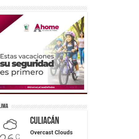
lima
Culiacán
Overcast Clouds
C