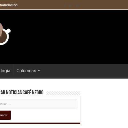
inanciación
ología
Columnas
ar Noticias Café Negro