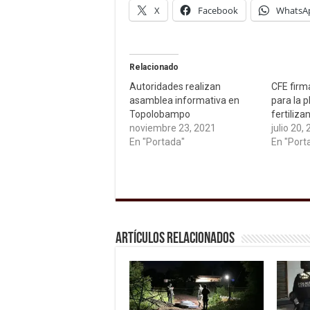
X
Facebook
WhatsA
Relacionado
Autoridades realizan
CFE firm
asamblea informativa en
para la p
Topolobampo
fertiliza
noviembre 23, 2021
julio 20,
En "Portada"
En "Port
Artículos relacionados