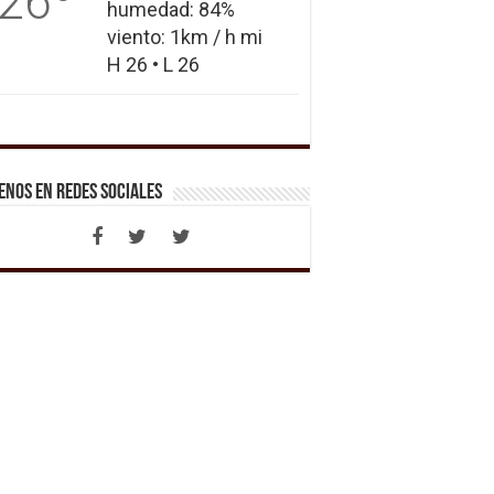
26
humedad: 84%
viento: 1km / h mi
H 26 • L 26
enos en Redes Sociales