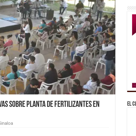
vas sobre planta de fertilizantes en
El C
Sinaloa