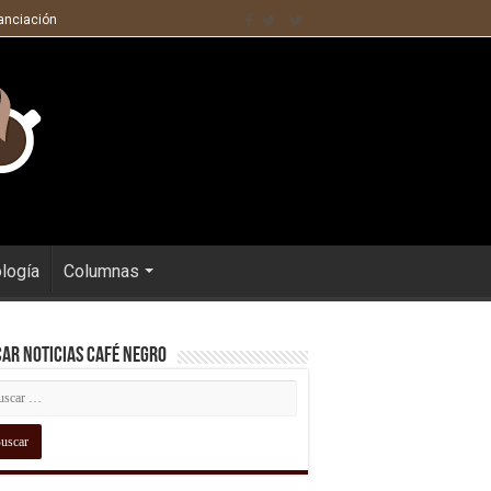
nanciación
ología
Columnas
ar Noticias Café Negro