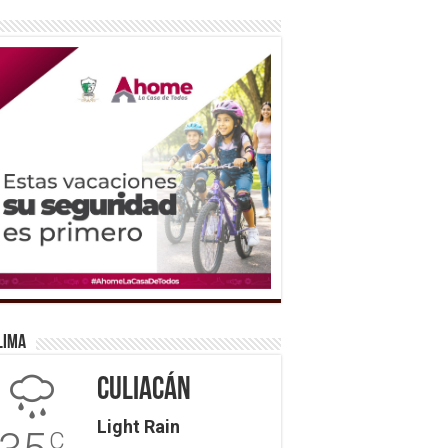
lima
Culiacán
Light Rain
C