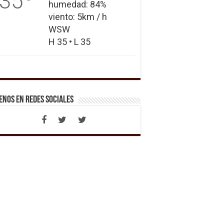
35
humedad: 84%
viento: 5km / h
WSW
H 35 • L 35
enos en Redes Sociales