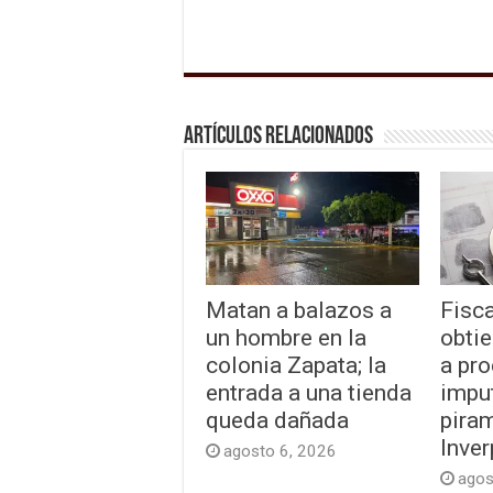
Artículos relacionados
Matan a balazos a
Fisca
un hombre en la
obtie
colonia Zapata; la
a pr
entrada a una tienda
impu
queda dañada
piram
Inver
agosto 6, 2026
agos