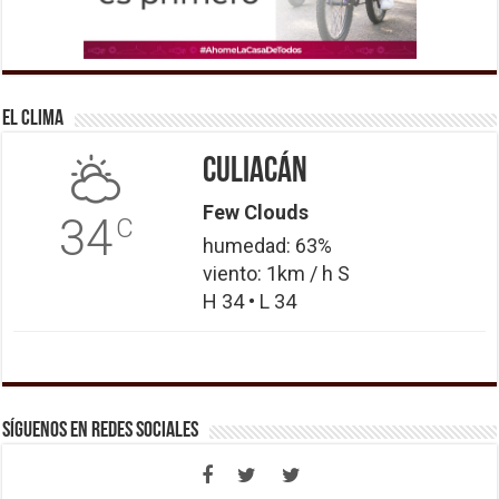
El Clima
Culiacán
Few Clouds
34
C
humedad: 63%
viento: 1km / h S
H 34 • L 34
Síguenos en Redes Sociales