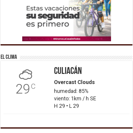
El Clima
Culiacán
Overcast Clouds
29
C
humedad: 85%
viento: 1km / h SE
H 29 • L 29