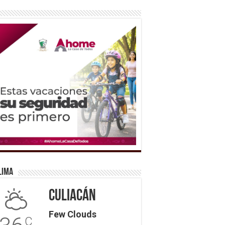
lima
Culiacán
Few Clouds
C