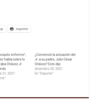
pp
Imprimir
poquito enfermo”;
¿Convenció la actuación del
or habla sobre lo
Jr. a su padre, Julio César
raba Chávez Jr
Chávez? Esto dijo
unds
diciembre 20, 2021
e 21, 2021
En "Deporte"
rte"