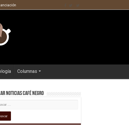
nanciación
ología
Columnas
ar Noticias Café Negro