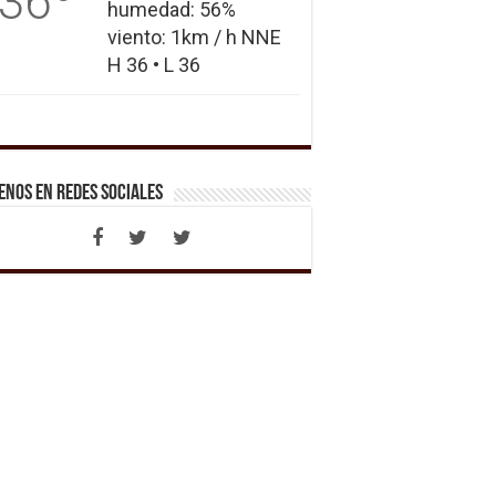
36
humedad: 56%
viento: 1km / h NNE
H 36 • L 36
enos en Redes Sociales