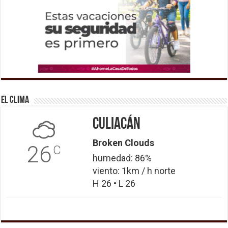
El Clima
Culiacán
Broken Clouds
26
C
humedad: 86%
viento: 1km / h norte
H 26 • L 26