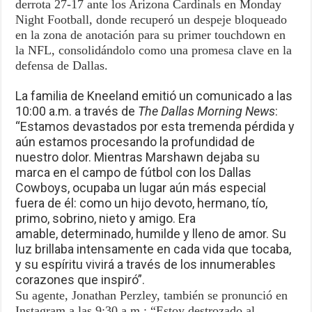
derrota 27-17 ante los Arizona Cardinals en Monday
Night Football, donde recuperó un despeje bloqueado
en la zona de anotación para su primer touchdown en
la NFL, consolidándolo como una promesa clave en la
defensa de Dallas.
La familia de Kneeland emitió un comunicado a las
10:00 a.m. a través de
The Dallas Morning News
:
“Estamos devastados por esta tremenda pérdida y
aún estamos procesando la profundidad de
nuestro dolor. Mientras Marshawn dejaba su
marca en el campo de fútbol con los Dallas
Cowboys, ocupaba un lugar aún más especial
fuera de él: como un hijo devoto, hermano, tío,
primo, sobrino, nieto y amigo. Era
amable, determinado, humilde y lleno de amor. Su
luz brillaba intensamente en cada vida que tocaba,
y su espíritu vivirá a través de los innumerables
corazones que inspiró”.
Su agente, Jonathan Perzley, también se pronunció en
Instagram a las 9:30 a.m.: “Estoy destrozado al