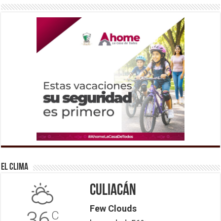
El Clima
Culiacán
Few Clouds
36
C