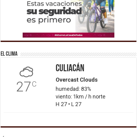
El Clima
Culiacán
Overcast Clouds
27
C
humedad: 83%
viento: 1km / h norte
H 27 • L 27