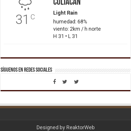
Culiacán
Light Rain
31
C
humedad: 68%
viento: 2km / h norte
H 31 • L 31
Síguenos en Redes Sociales
Designed by
ReaktorWeb