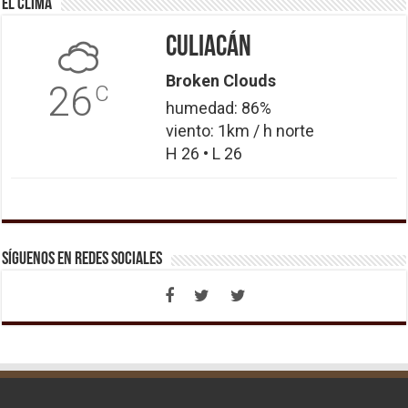
El Clima
Culiacán
Broken Clouds
26
C
humedad: 86%
viento: 1km / h norte
H 26 • L 26
Síguenos en Redes Sociales