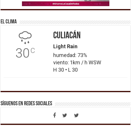
El Clima
Culiacán
Light Rain
30
C
humedad: 73%
viento: 1km / h WSW
H 30 • L 30
Síguenos en Redes Sociales