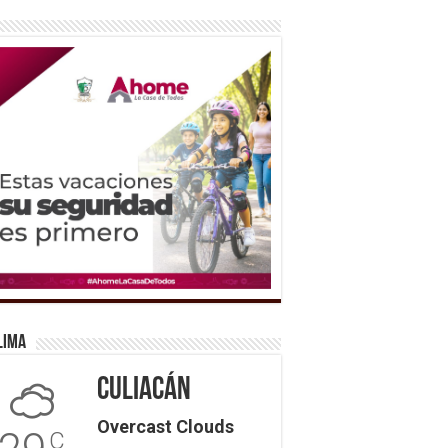
lima
Culiacán
Overcast Clouds
C