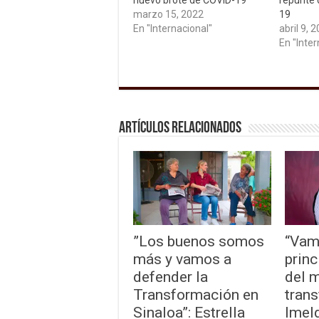
nuevo brote de COVID-19
repunte 
marzo 15, 2022
19
En "Internacional"
abril 9, 
En "Inter
Artículos relacionados
”Los buenos somos
“Vam
más y vamos a
princ
defender la
del 
Transformación en
trans
Sinaloa”: Estrella
Imel