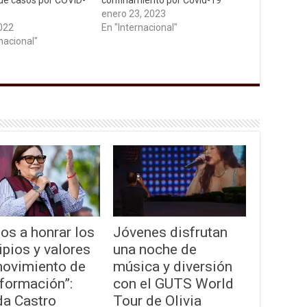
de casos por COVID-
confinamiento por Covid-19
enero 23, 2023
2022
En "Internacional"
nacional"
os a honrar los
Jóvenes disfrutan
ipios y valores
una noche de
movimiento de
música y diversión
formación”:
con el GUTS World
da Castro
Tour de Olivia