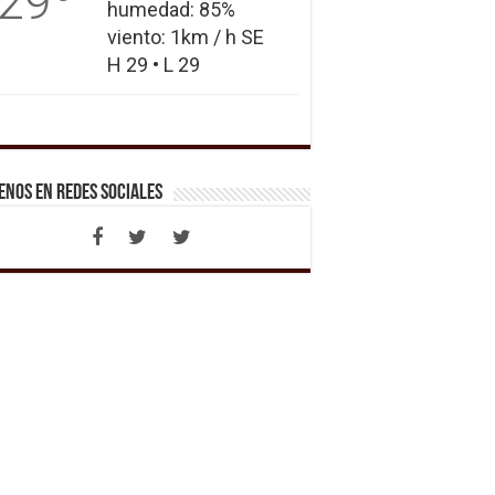
29
humedad: 85%
viento: 1km / h SE
H 29 • L 29
enos en Redes Sociales