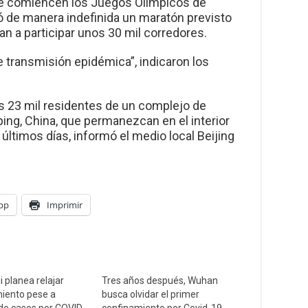
ue comiencen los Juegos Olímpicos de
zó de manera indefinida un maratón previsto
ban a participar unos 30 mil corredores.
de transmisión epidémica”, indicaron los
s 23 mil residentes de un complejo de
ping, China, que permanezcan en el interior
últimos días, informó el medio local Beijing
pp
Imprimir
 planea relajar
Tres años después, Wuhan
iento pese a
busca olvidar el primer