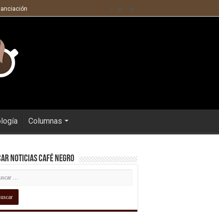
nanciación
ología
Columnas
ar Noticias Café Negro