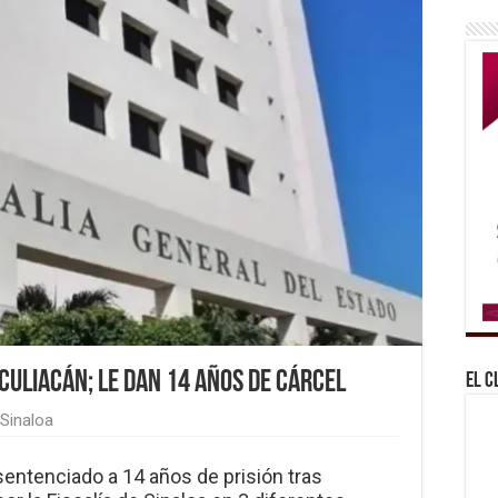
Culiacán; le dan 14 años de cárcel
El C
Sinaloa
 sentenciado a 14 años de prisión tras