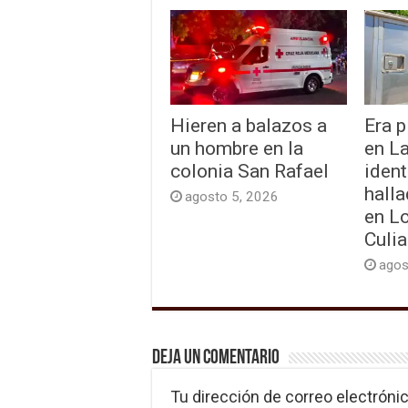
Hieren a balazos a
Era p
un hombre en la
en L
colonia San Rafael
ident
hall
agosto 5, 2026
en L
Culi
agos
Deja un comentario
Tu dirección de correo electrónic