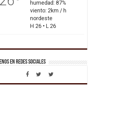
26
humedad: 87%
viento: 2km / h
nordeste
H 26 • L 26
enos en Redes Sociales