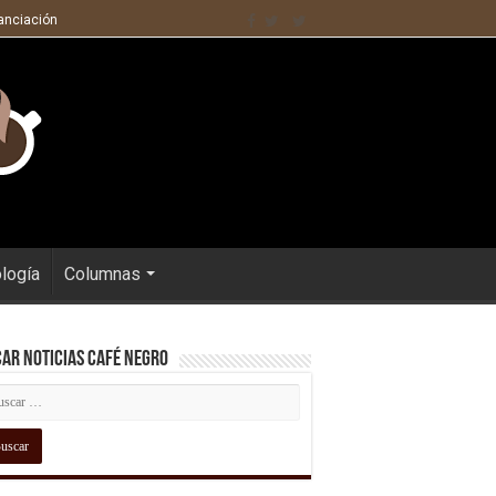
nanciación
ología
Columnas
ar Noticias Café Negro