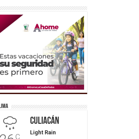
lima
Culiacán
Light Rain
C