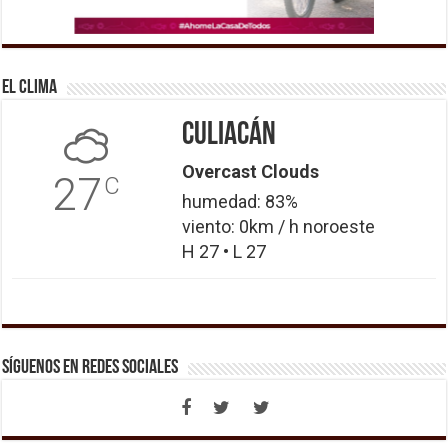
El Clima
Culiacán
Overcast Clouds
27
C
humedad: 83%
viento: 0km / h noroeste
H 27 • L 27
Síguenos en Redes Sociales