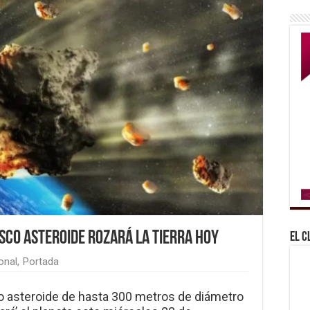
esco asteroide rozará la Tierra HOY
El C
onal
,
Portada
 asteroide de hasta 300 metros de diámetro