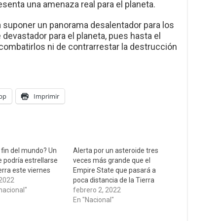
presenta una amenaza real para el planeta.
ía suponer un panorama desalentador para los
evastador para el planeta, pues hasta el
batirlos ni de contrarrestar la destrucción
pp
Imprimir
l fin del mundo? Un
Alerta por un asteroide tres
 podría estrellarse
veces más grande que el
erra este viernes
Empire State que pasará a
 2022
poca distancia de la Tierra
nacional"
febrero 2, 2022
En "Nacional"