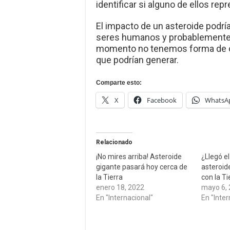
identificar si alguno de ellos re
El impacto de un asteroide podr
seres humanos y probablemente d
momento no tenemos forma de com
que podrían generar.
Comparte esto:
X
Facebook
WhatsA
Relacionado
¡No mires arriba! Asteroide
¿Llegó e
gigante pasará hoy cerca de
asteroide
la Tierra
con la Ti
enero 18, 2022
mayo 6,
En "Internacional"
En "Inter