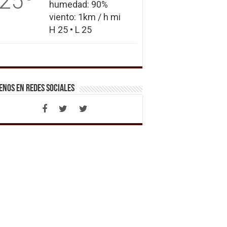
25
humedad: 90%
viento: 1km / h mi
H 25 • L 25
enos en Redes Sociales