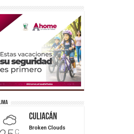
lima
Culiacán
Broken Clouds
C