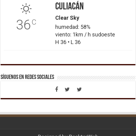
Culiacán
Clear Sky
36
C
humedad: 58%
viento: 1km / h sudoeste
H 36 • L 36
Síguenos en Redes Sociales