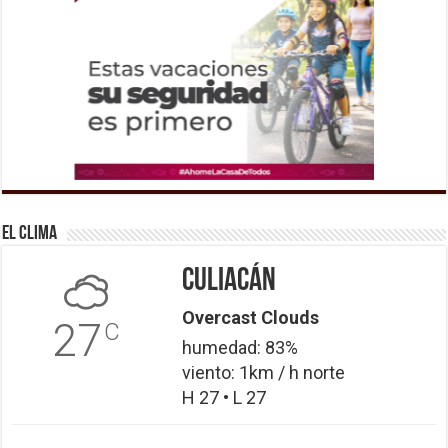
El Clima
Culiacán
Overcast Clouds
27
C
humedad: 83%
viento: 1km / h norte
H 27 • L 27