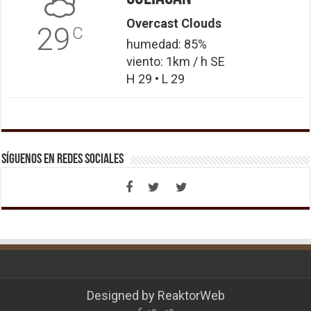
Overcast Clouds
29
C
humedad: 85%
viento: 1km / h SE
H 29 • L 29
Síguenos en Redes Sociales
Designed by
ReaktorWeb