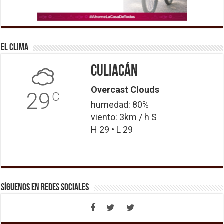
El Clima
Culiacán
Overcast Clouds
29
C
humedad: 80%
viento: 3km / h S
H 29 • L 29
Síguenos en Redes Sociales