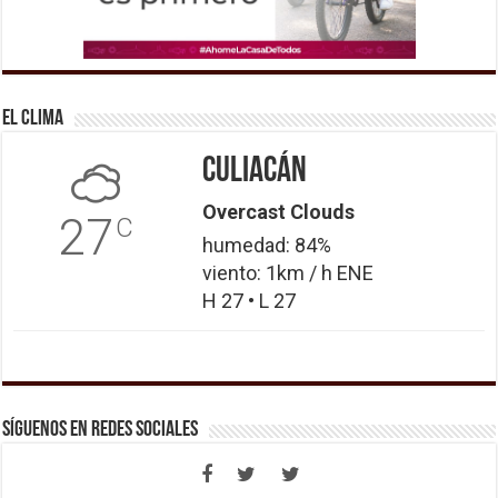
El Clima
Culiacán
Overcast Clouds
27
C
humedad: 84%
viento: 1km / h ENE
H 27 • L 27
Síguenos en Redes Sociales