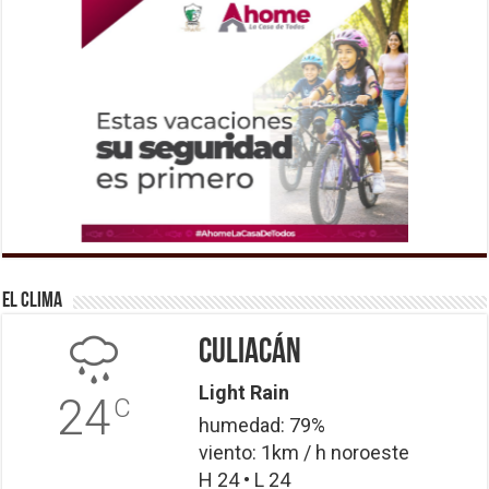
El Clima
Culiacán
Light Rain
24
C
humedad: 79%
viento: 1km / h noroeste
H 24 • L 24