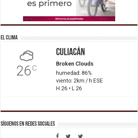
El Clima
Culiacán
Broken Clouds
26
C
humedad: 86%
viento: 2km / h ESE
H 26 • L 26
Síguenos en Redes Sociales