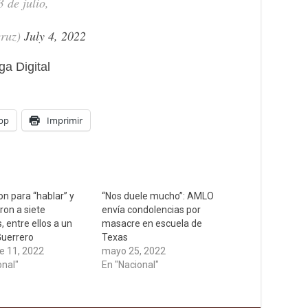
 de julio,
ruz)
July 4, 2022
a Digital
pp
Imprimir
on para “hablar” y
“Nos duele mucho”: AMLO
on a siete
envía condolencias por
 entre ellos a un
masacre en escuela de
Guerrero
Texas
e 11, 2022
mayo 25, 2022
onal"
En "Nacional"