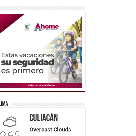
lima
Culiacán
Overcast Clouds
C