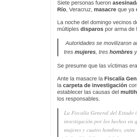
Siete personas fueron
asesinad
Río
, Veracruz,
masacre
que ya e
La noche del domingo vecinos d
múltiples
disparos
por arma de f
Autoridades se movilizaron al
tres
mujeres
, tres
hombres
y
Se presume que las víctimas er
Ante la masacre la
Fiscalía Gen
la
carpeta de investigación
corr
establecer las causas del
multi
los responsables.
La Fiscalía General del Estado 
investigación por los hechos en q
mujeres y cuatro hombres, entre