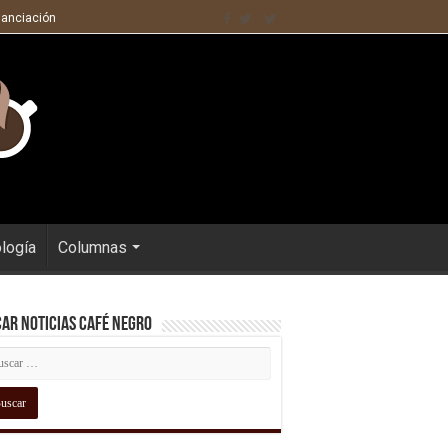
nanciación
ología
Columnas
ar Noticias Café Negro