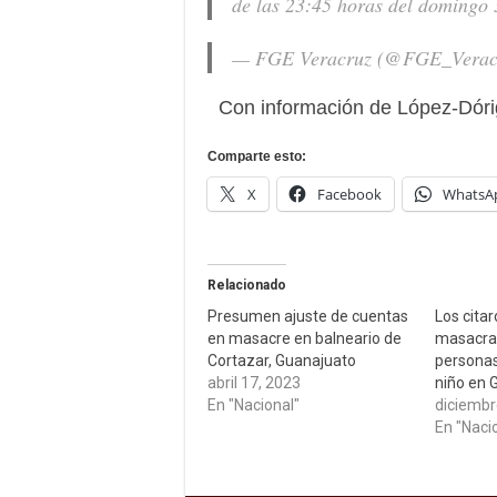
de las 23:45 horas del domingo 3
— FGE Veracruz (@FGE_Verac
Con información de López-Dórig
Comparte esto:
X
Facebook
WhatsA
Relacionado
Presumen ajuste de cuentas
Los citar
en masacre en balneario de
masacrar
Cortazar, Guanajuato
personas,
abril 17, 2023
niño en 
En "Nacional"
diciembr
En "Naci