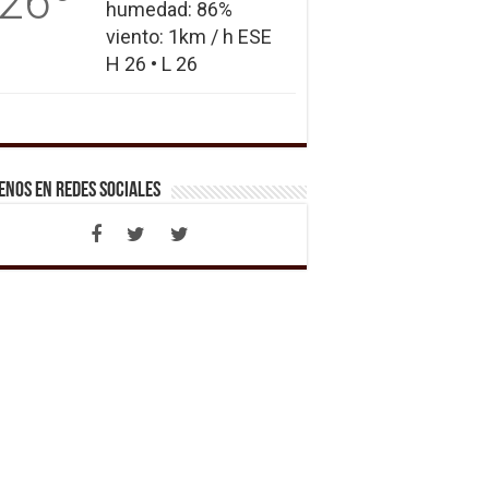
26
humedad: 86%
viento: 1km / h ESE
H 26 • L 26
enos en Redes Sociales