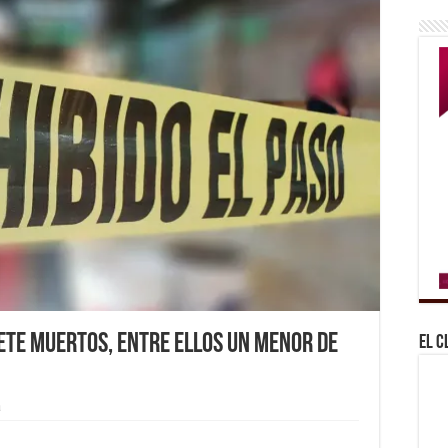
ete muertos, entre ellos un menor de
El C
a