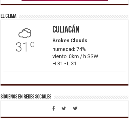
El Clima
Culiacán
Broken Clouds
31
C
humedad: 74%
viento: 0km / h SSW
H 31 • L 31
Síguenos en Redes Sociales