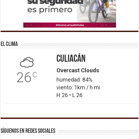
El Clima
Culiacán
Overcast Clouds
26
C
humedad: 84%
viento: 1km / h mi
H 26 • L 26
Síguenos en Redes Sociales