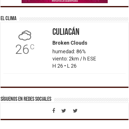
El Clima
Culiacán
Broken Clouds
26
C
humedad: 86%
viento: 2km / h ESE
H 26 • L 26
Síguenos en Redes Sociales