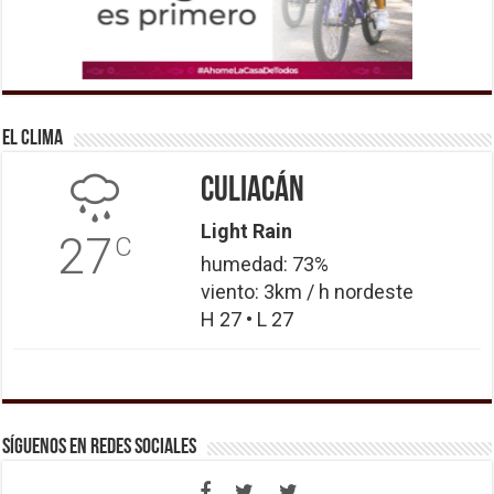
El Clima
Culiacán
Light Rain
27
C
humedad: 73%
viento: 3km / h nordeste
H 27 • L 27
Síguenos en Redes Sociales