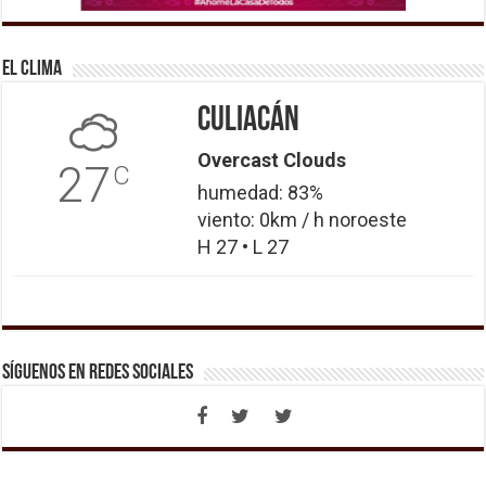
El Clima
Culiacán
Overcast Clouds
27
C
humedad: 83%
viento: 0km / h noroeste
H 27 • L 27
Síguenos en Redes Sociales