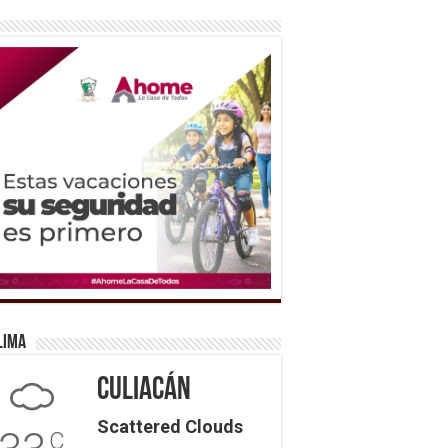
lima
Culiacán
Scattered Clouds
C