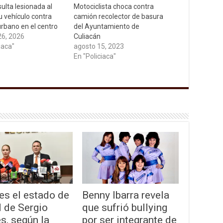
ulta lesionada al
Motociclista choca contra
u vehículo contra
camión recolector de basura
rbano en el centro
del Ayuntamiento de
26, 2026
Culiacán
iaca"
agosto 15, 2023
En "Policiaca"
es el estado de
Benny Ibarra revela
 de Sergio
que sufrió bullying
s, según la
por ser integrante de