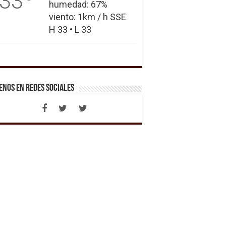
33
humedad: 67%
viento: 1km / h SSE
H 33 • L 33
enos en Redes Sociales