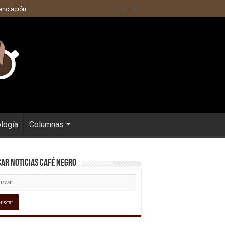
nanciación
ología
Columnas
ar Noticias Café Negro