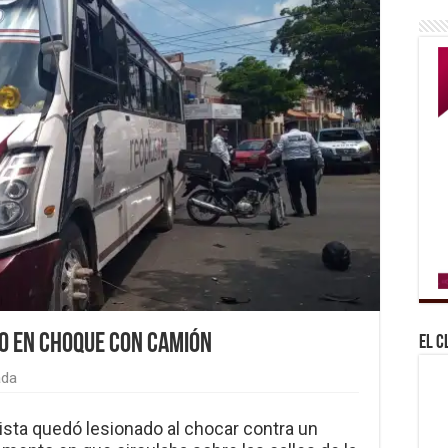
o en choque con camión
El C
ada
ista quedó lesionado al chocar contra un